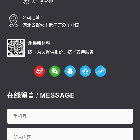
联系人：李经理
碳纤雨水收集模块厂家
碳纤维雨水收集模块
育苗岩棉块
安徽
北京
重庆
福建
甘肃
广东
广西
贵州
海南
公司地址：
河北
黑龙江
河南
湖北
湖南
江苏
江西
吉林
辽宁
河北省衡水市武邑万象工业园
内蒙古
宁夏
朱雀新材料
随时为您提供报价、技术支持服务
在线留言 / MESSAGE