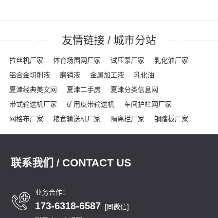
友情链接 / 城市分站
拉丝机厂家
体育场围网厂家
试压泵厂家
乳化油厂家
铝合金切削液
磨销液
金属加工液
乳化油
夏津经典美文网
夏津二手房
夏津分类信息网
带式输送机厂家
矿用皮带输送机
车间护栏网厂家
网格布厂家
粮食输送机厂家
隔离栏厂家
钢踏板厂家
踏步板厂家
龟甲网厂家
沟盖板
龟甲网
声屏障
石笼网箱
刀片刺绳
车间隔离网
隔音屏
勾花护栏网
联系我们 / CONTACT US
球场围网
吸音墙
刀片刺网
体育场围网
沟盖板厂家
锚固钉
龟甲网
踏步板厂家
钢格栅
格栅板
泄爆墙
泄爆门
防爆墙
泄爆门
生态多孔纤维棉
多孔纤维棉
业务合作：
173-6318-6587
碳纤维雨水收集模块
碳纤雨水收集模块
育苗岩棉
[同微信]