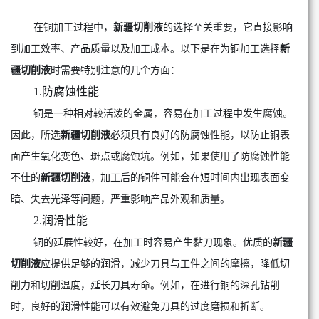
在铜加工过程中，
新疆切削液
的选择至关重要，它直接影响
到加工效率、产品质量以及加工成本。以下是在为铜加工选择
新
疆切削液
时需要特别注意的几个方面：
1.防腐蚀性能
铜是一种相对较活泼的金属，容易在加工过程中发生腐蚀。
因此，所选
新疆切削液
必须具有良好的防腐蚀性能，以防止铜表
面产生氧化变色、斑点或腐蚀坑。例如，如果使用了防腐蚀性能
不佳的
新疆切削液
，加工后的铜件可能会在短时间内出现表面变
暗、失去光泽等问题，严重影响产品外观和质量。
2.润滑性能
铜的延展性较好，在加工时容易产生黏刀现象。优质的
新疆
切削液
应提供足够的润滑，减少刀具与工件之间的摩擦，降低切
削力和切削温度，延长刀具寿命。例如，在进行铜的深孔钻削
时，良好的润滑性能可以有效避免刀具的过度磨损和折断。