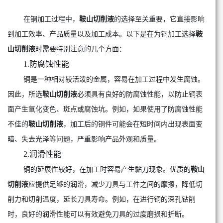
在铜加工过程中，
鞍山切削液
的选择至关重要，它直接影响
到加工效率、产品质量以及加工成本。以下是在为铜加工选择
鞍
山切削液
时需要特别注意的几个方面：
1.防腐蚀性能
铜是一种相对较活泼的金属，容易在加工过程中发生腐蚀。
因此，所选
鞍山切削液
必须具有良好的防腐蚀性能，以防止铜表
面产生氧化变色、斑点或腐蚀坑。例如，如果使用了防腐蚀性能
不佳的
鞍山切削液
，加工后的铜件可能会在短时间内出现表面变
暗、失去光泽等问题，严重影响产品外观和质量。
2.润滑性能
铜的延展性较好，在加工时容易产生黏刀现象。优质的
鞍山
切削液
应提供足够的润滑，减少刀具与工件之间的摩擦，降低切
削力和切削温度，延长刀具寿命。例如，在进行铜的深孔钻削
时，良好的润滑性能可以有效避免刀具的过度磨损和折断。