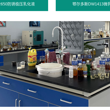
R650防锈极压乳化液
鄂尔多斯DW1413微