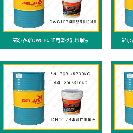
鄂尔多斯DW8103通用型微乳切削液
鄂尔