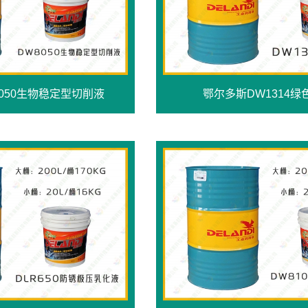
050生物稳定型切削液
鄂尔多斯DW1314绿